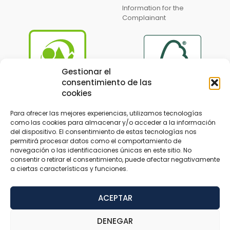
Information for the
Complainant
Gestionar el
consentimiento de las
cookies
Para ofrecer las mejores experiencias, utilizamos tecnologías
como las cookies para almacenar y/o acceder a la información
del dispositivo. El consentimiento de estas tecnologías nos
permitirá procesar datos como el comportamiento de
navegación o las identificaciones únicas en este sitio. No
consentir o retirar el consentimiento, puede afectar negativamente
a ciertas características y funciones.
© 2024 Tableros Hispanos designed by
Trustynet
ACEPTAR
Legal Notice
Privacy Policy
Accessibility
DENEGAR