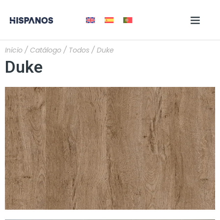
Inicio
/
Catálogo
/
Todos
/ Duke
Duke