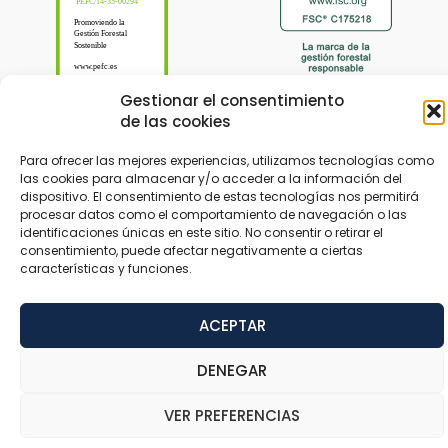
Gestionar el consentimiento
de las cookies
Para ofrecer las mejores experiencias, utilizamos tecnologías como
las cookies para almacenar y/o acceder a la información del
dispositivo. El consentimiento de estas tecnologías nos permitirá
© 2024 Tableros Hispanos concebido por
Trustynet
procesar datos como el comportamiento de navegación o las
identificaciones únicas en este sitio. No consentir o retirar el
consentimiento, puede afectar negativamente a ciertas
Aviso legal
Política de privacidade
Acessibilidade
características y funciones.
ACEPTAR
DENEGAR
VER PREFERENCIAS