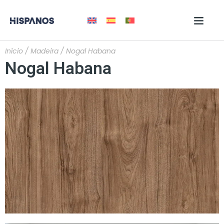
Início
/
Madeira
/ Nogal Habana
Nogal Habana