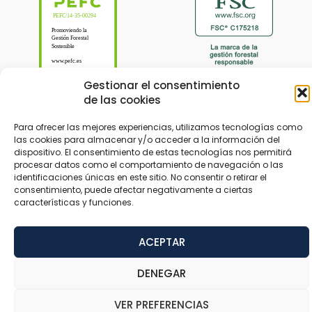
Gestionar el consentimiento
de las cookies
Para ofrecer las mejores experiencias, utilizamos tecnologías como
las cookies para almacenar y/o acceder a la información del
dispositivo. El consentimiento de estas tecnologías nos permitirá
© 2024 Tableros Hispanos concebido por
Trustynet
procesar datos como el comportamiento de navegación o las
identificaciones únicas en este sitio. No consentir o retirar el
consentimiento, puede afectar negativamente a ciertas
Aviso legal
Política de privacidade
Acessibilidade
características y funciones.
ACEPTAR
DENEGAR
VER PREFERENCIAS